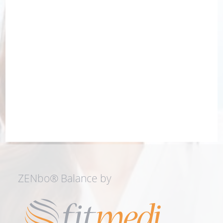
ZENbo® Balance by