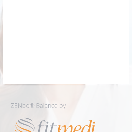
ZENbo® Balance by